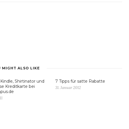
 MIGHT ALSO LIKE
indle, Shirtinator und
7 Tipps für satte Rabatte
se Kreditkarte bei
31. Januar 2012
pus.de
11