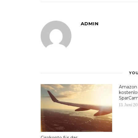
ADMIN
YOU
Amazon K
kostenlo
SparCam
13. Juni 20
Girokonto für das