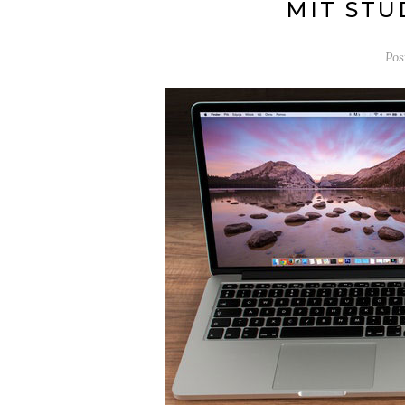
MIT ST
Pos