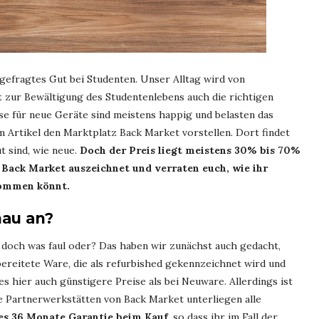
 gefragtes Gut bei Studenten. Unser Alltag wird von
 zur Bewältigung des Studentenlebens auch die richtigen
ise für neue Geräte sind meistens happig und belasten das
m Artikel den Marktplatz Back Market vorstellen. Dort findet
t sind, wie neue.
Doch der Preis liegt meistens 30% bis 70%
 Back Market auszeichnet und verraten euch, wie ihr
kommen könnt.
nau an?
t doch was faul oder? Das haben wir zunächst auch gedacht,
bereitete Ware, die als refurbished gekennzeichnet wird und
s hier auch günstigere Preise als bei Neuware. Allerdings ist
ie Partnerwerkstätten von Back Market unterliegen alle
es 36 Monate Garantie beim Kauf
, so dass ihr im Fall der