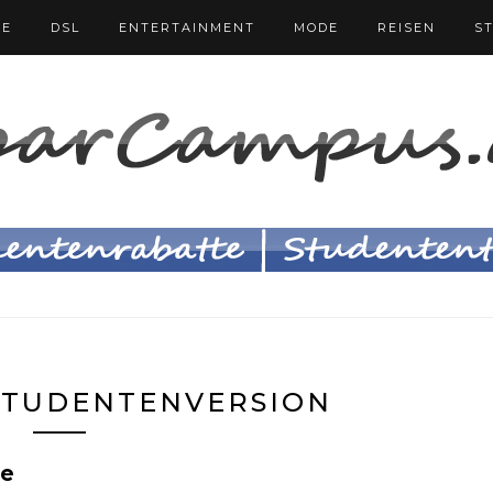
FE
DSL
ENTERTAINMENT
MODE
REISEN
S
STUDENTENVERSION
se