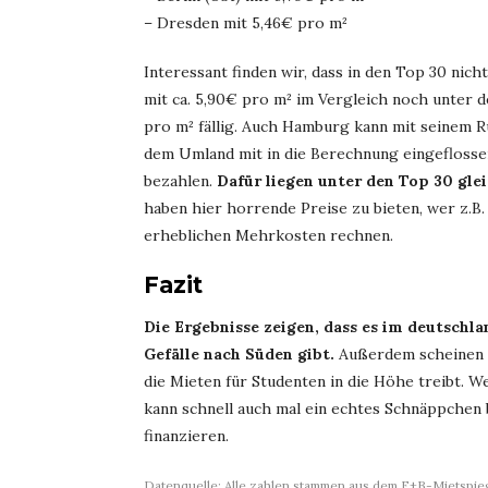
– Dresden mit 5,46€ pro m²
Interessant finden wir, dass in den Top 30 nich
mit ca. 5,90€ pro m² im Vergleich noch unter 
pro m² fällig. Auch Hamburg kann mit seinem R
dem Umland mit in die Berechnung eingeflosse
bezahlen.
Dafür liegen unter den Top 30 gle
haben hier horrende Preise zu bieten, wer z.B
erheblichen Mehrkosten rechnen.
Fazit
Die Ergebnisse zeigen, dass es im deutschl
Gefälle nach Süden gibt.
Außerdem scheinen G
die Mieten für Studenten in die Höhe treibt. 
kann schnell auch mal ein echtes Schnäppchen 
finanzieren.
Datenquelle: Alle zahlen stammen aus dem F+B-Mietspie