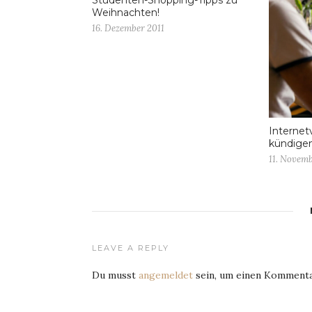
Studenten-Shopping-Tipps zu
Weihnachten!
16. Dezember 2011
Internet
kündige
11. Novem
LEAVE A REPLY
Du musst
angemeldet
sein, um einen Kommenta