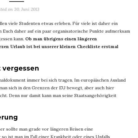
sted on
30. Juni 2013
n viele Studenten etwas erleben. Für viele ist daher ein
en Euch daher auf ein paar organisatorische Punkte aufmerksam
gessen kann.
Ob man übrigens einen längeren
zen Urlaub ist bei unserer kleinen Checkliste erstmal
t vergessen
sonaldokument immer bei sich tragen. Im europäischen Ausland
 man sich in den Grenzen der EU bewegt, aber auch hier
nicht. Denn nur damit kann man seine Staatsangehörigkeit
erung
er sollte man grade vor längeren Reisen eine
o ist man im Fall einer Krankheit oder eines Unfalls