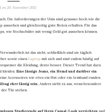
d on
20. November 2012
ach. Die Anforderungen der Unis sind genauso hoch wie die
p aussehen und gleichzeitig gute Noten erhalten. Für das
pps, wie Hochschüler mit wenig Geld gut aussehen können.
erwunderlich ist das nicht, schließlich sind sie täglich
cher sowie einen
Laptop
mit sich und sind zudem häufig auf
equemer die Kleidung, desto besser. Dieser Trend hat dazu
l kleiden.
Eine lässige Jeans, ein Hemd und darüber ein
eine Accessoires wie etwa ein Hut oder ein Armband runden
ltag eher lässig sein.
Anders sieht es aus, wenn besondere
 der Tür stehen.
müssen Studierende auf ihren Casual-Look verzichten
und