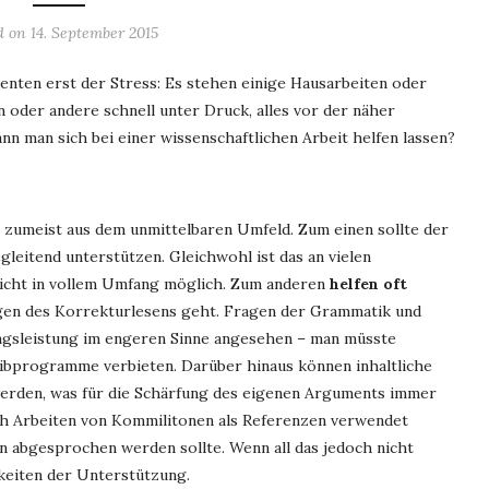
d on
14. September 2015
enten erst der Stress: Es stehen einige Hausarbeiten oder
n oder andere schnell unter Druck, alles vor der näher
n man sich bei einer wissenschaftlichen Arbeit helfen lassen?
n zumeist aus dem unmittelbaren Umfeld. Zum einen sollte der
gleitend unterstützen. Gleichwohl ist das an vielen
icht in vollem Umfang möglich. Zum anderen
helfen oft
gen des Korrekturlesens geht. Fragen der Grammatik und
ngsleistung im engeren Sinne angesehen – man müsste
eibprogramme verbieten. Darüber hinaus können inhaltliche
rden, was für die Schärfung des eigenen Arguments immer
auch Arbeiten von Kommilitonen als Referenzen verwendet
 abgesprochen werden sollte. Wenn all das jedoch nicht
hkeiten der Unterstützung.