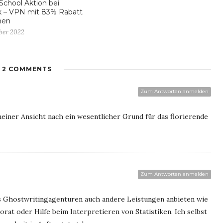
School Aktion bei
k – VPN mit 83% Rabatt
men
ber 2022
2 COMMENTS
Zum Antworten anmelden
einer Ansicht nach ein wesentlicher Grund für das florierende
Zum Antworten anmelden
s Ghostwritingagenturen auch andere Leistungen anbieten wie
rat oder Hilfe beim Interpretieren von Statistiken. Ich selbst