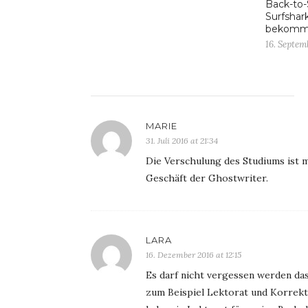
Back-to-
Surfshar
bekom
16. Septem
MARIE
31. Juli 2016 at 21:34
Die Verschulung des Studiums ist m
Geschäft der Ghostwriter.
LARA
16. Dezember 2016 at 12:15
Es darf nicht vergessen werden da
zum Beispiel Lektorat und Korrekto