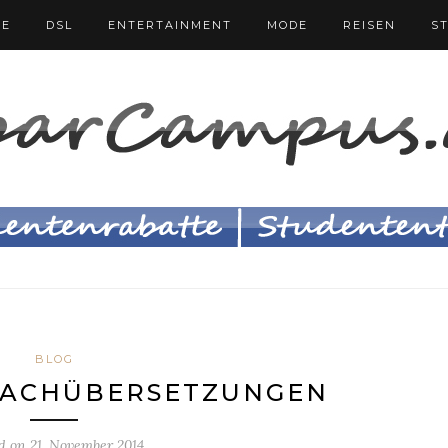
FE
DSL
ENTERTAINMENT
MODE
REISEN
S
BLOG
FACHÜBERSETZUNGEN
ed on
21. November 2014