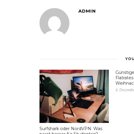
ADMIN
YOU
Günstige
Flatrate
Weihnac
4. Dezemb
Surfshark oder NordVPN: Was